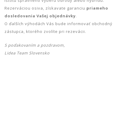
istotu správneho výberu odrody alebo hybridu.
Rezerváciou osiva, získavate garanciu
priameho
dosledovania Vašej objednávky
.
O ďalších výhodách Vás bude informovať obchodný
zástupca, ktorého zvolíte pri rezevácii.
S poďakovaním a pozdravom,
Lidea Team Slovensko