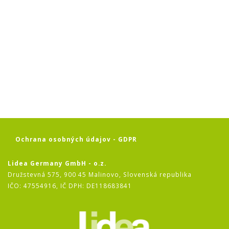
Ochrana osobných údajov - GDPR
Lidea Germany GmbH - o.z.
Družstevná 575,
900 45 Malinovo,
Slovenská republika
IČO: 47554916, IČ DPH: DE118683841